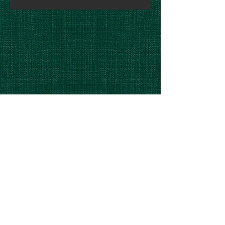
Christoph Hartinger
8455 Oberhaag, Austria
+43 (0) 650 / 39 73 249 |
info@steirischlive.at